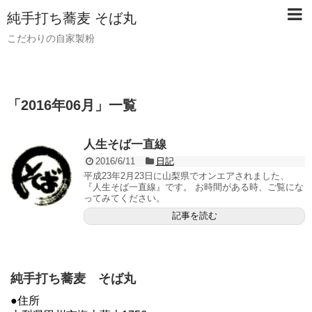
純手打ち蕎麦 そば丸
こだわりの自家製粉
「
2016年06月
」
一覧
人生そば一直線
2016/6/11
日記
平成23年2月23日に山梨県でオンエアされました、
『人生そば一直線』です。 お時間がある時、ご覧にな
ってみてください。
記事を読む
純手打ち蕎麦 そば丸
●住所