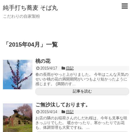
純手打ち蕎麦 そば丸
こだわりの自家製粉
「
2015年04月
」
一覧
桃の花
2015/4/17
日記
春の長雨がやっと上がりました。 今年はこんな天気の
せいか桃の花の満開期間がいつもより短かったように
感じます。 (満開のす...
記事を読む
ご無沙汰しております。
2015/4/14
日記
お店の隣のお稲荷さんのしだれ桜は、今年も見事な咲
きっぷりでした。 暖かかったり、寒かったりでお花
も、体調管理も大変ですね。 ...