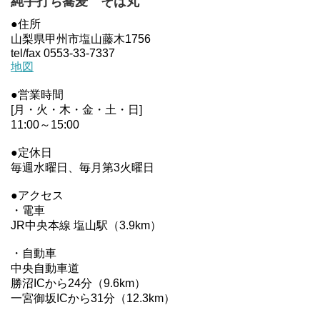
純手打ち蕎麦 そば丸
●住所
山梨県甲州市塩山藤木1756
tel/fax 0553-33-7337
地図
●営業時間
[月・火・木・金・土・日]
11:00～15:00
●定休日
毎週水曜日、毎月第3火曜日
●アクセス
・電車
JR中央本線 塩山駅（3.9km）
・自動車
中央自動車道
勝沼ICから24分（9.6km）
一宮御坂ICから31分（12.3km）