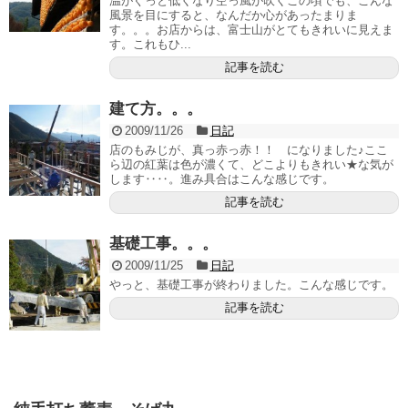
温がぐっと低くなり空っ風が吹くこの頃でも、こんな
風景を目にすると、なんだか心があったまりま
す。。。お店からは、富士山がとてもきれいに見えま
す。これもひ...
記事を読む
建て方。。。
2009/11/26
日記
店のもみじが、真っ赤っ赤！！ になりました♪ここ
ら辺の紅葉は色が濃くて、どこよりもきれい★な気が
します‥‥。進み具合はこんな感じです。
記事を読む
基礎工事。。。
2009/11/25
日記
やっと、基礎工事が終わりました。こんな感じです。
記事を読む