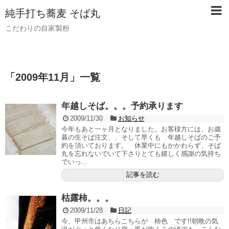
純手打ち蕎麦 そば丸
こだわりの自家製粉
「
2009年11月
」
一覧
年越しそば。。。予約承ります
2009/11/30
お知らせ
今年もあと一ヶ月となりました。お客様方には、お歳
暮の生そば注文、、そして早くも 年越しそばのご予
約を頂いております。 休業中にもかかわらず、そば
丸を忘れないでいて下さりとても嬉しく感謝の気持ち
でいっ...
記事を読む
枯露柿。。。
2009/11/28
日記
今、甲州市はあちらこちらが 柿色 です!!朝晩の気