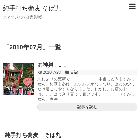
純手打ち蕎麦 そば丸
こだわりの自家製粉
「
2010年07月
」
一覧
お神輿。。。
2010/7/28
日記
久しぶりの更新で、 本当にどうもすみま
せん。梅雨もあけ、ムシムシがなくなり、ほんの少し
だけ過ごしやすくなりました。しかし、お店の中
は、、、はっきり言って暑いです。 （すみま
せん。今年...
記事を読む
純手打ち蕎麦 そば丸