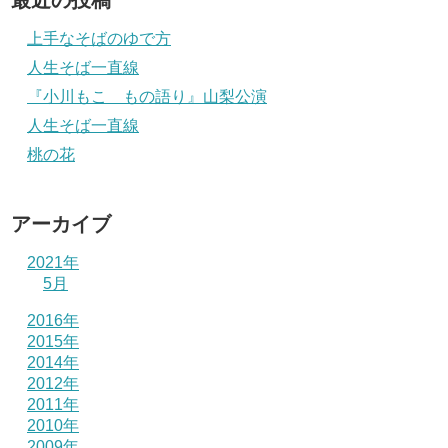
最近の投稿
上手なそばのゆで方
人生そば一直線
『小川もこ もの語り』山梨公演
人生そば一直線
桃の花
アーカイブ
2021年
5月
2016年
2015年
2014年
2012年
2011年
2010年
2009年