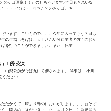
ば○のそば画像！！』のせちゃいます♪本日もきれいな
た・・・では・・打ちたてのおそば、お...
ございます。早いもので、、、今年に入ってもう７日も
昨年の年越しそばは、大工さんや関連業者の方々のおか
ばを打つことができました。また、休業...
り』山梨公演
 山梨公演がそば丸にて催されます。 詳細は 『小川
覧ください。
あたたかくて、時より春のにおいがします。。。新そば
なく、開店の目途がつきました。４月２日、に新規開店